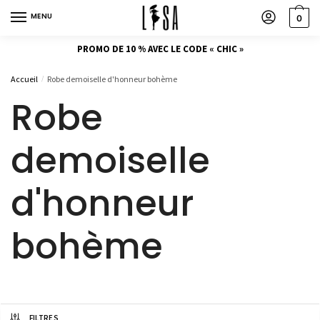
MENU
0
PROMO DE 10 % AVEC LE CODE « CHIC »
Accueil
Robe demoiselle d'honneur bohème
/
Robe
demoiselle
d'honneur
bohème
FILTRES