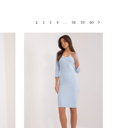
1
2
3
4
…
58
59
60