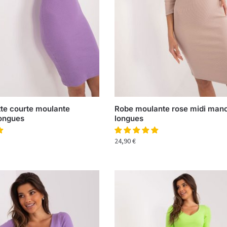
tte courte moulante
Robe moulante rose midi man
ongues
longues
24,90
€