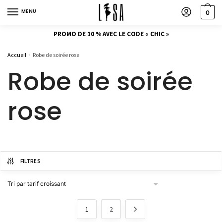
MENU
0
PROMO DE 10 % AVEC LE CODE « CHIC »
Accueil
Robe de soirée rose
/
Robe de soirée
rose
FILTRES
1
2