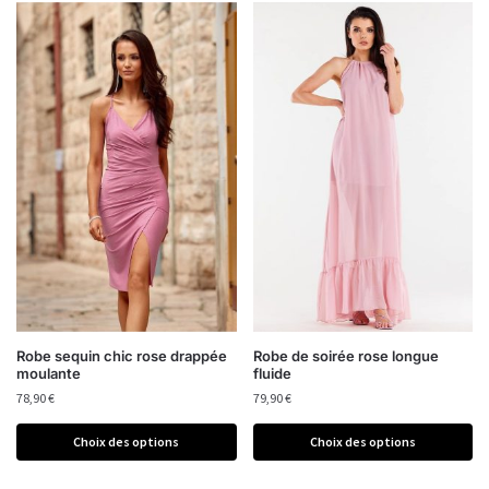
Robe sequin chic rose drappée
Robe de soirée rose longue
moulante
fluide
78,90
€
79,90
€
Choix des options
Choix des options