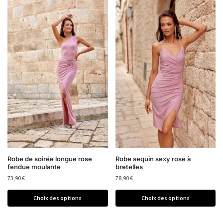
Robe de soirée longue rose
Robe sequin sexy rose à
fendue moulante
bretelles
73,90
€
78,90
€
Choix des options
Choix des options