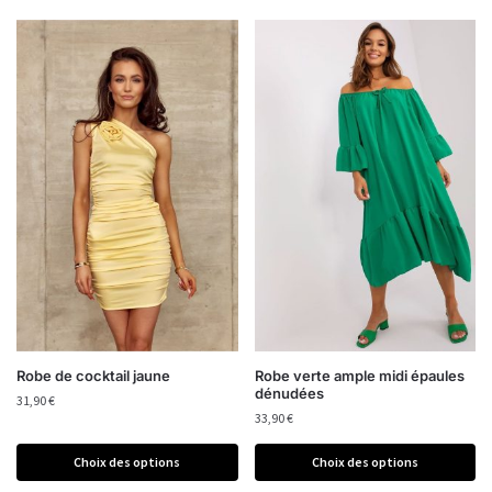
Robe de cocktail jaune
Robe verte ample midi épaules
dénudées
31,90
€
33,90
€
Choix des options
Choix des options