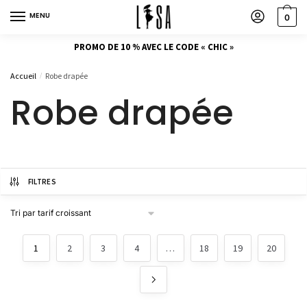
MENU
0
PROMO DE 10 % AVEC LE CODE « CHIC »
Accueil
Robe drapée
/
Robe drapée
FILTRES
1
2
3
4
…
18
19
20