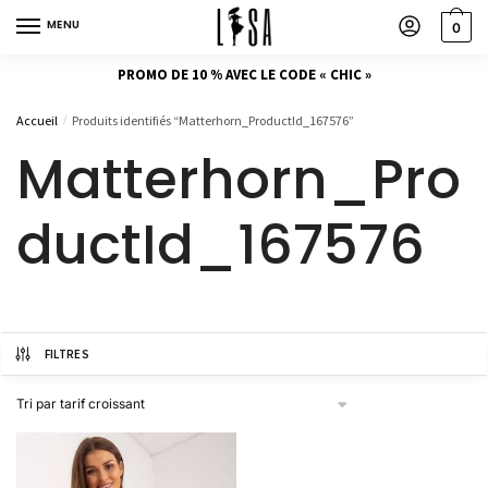
MENU
0
PROMO DE 10 % AVEC LE CODE « CHIC »
Accueil
Produits identifiés “Matterhorn_ProductId_167576”
/
Matterhorn_Pro
ductId_167576
FILTRES