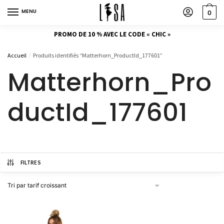
MENU
0
PROMO DE 10 % AVEC LE CODE « CHIC »
Accueil
Produits identifiés “Matterhorn_ProductId_177601”
/
Matterhorn_Pro
ductId_177601
FILTRES