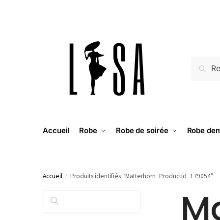
RECH
Accueil
Robe
Robe de soirée
Robe dem
Accueil
/
Produits identifiés “Matterhorn_ProductId_179054”
Ma
RECHERCHER