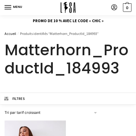
MENU
0
PROMO DE 10 % AVEC LE CODE « CHIC »
Accueil
Produits identifiés “Matterhorn_ProductId_184993”
/
Matterhorn_Pro
ductId_184993
FILTRES