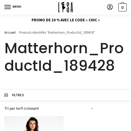
MENU
0
PROMO DE 10 % AVEC LE CODE « CHIC »
Accueil
Produits identifiés “Matterhorn_ProductId_189428”
/
Matterhorn_Pro
ductId_189428
FILTRES