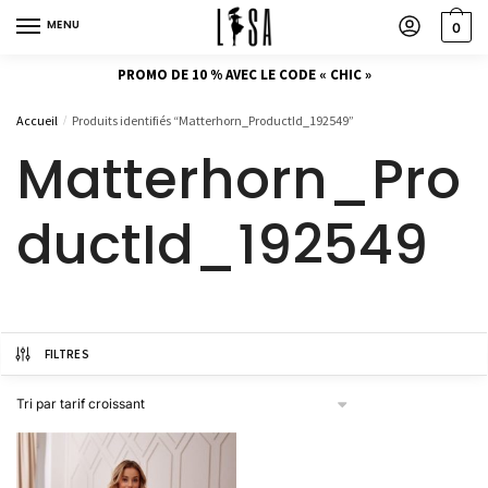
MENU
0
PROMO DE 10 % AVEC LE CODE « CHIC »
Accueil
Produits identifiés “Matterhorn_ProductId_192549”
/
Matterhorn_Pro
ductId_192549
FILTRES