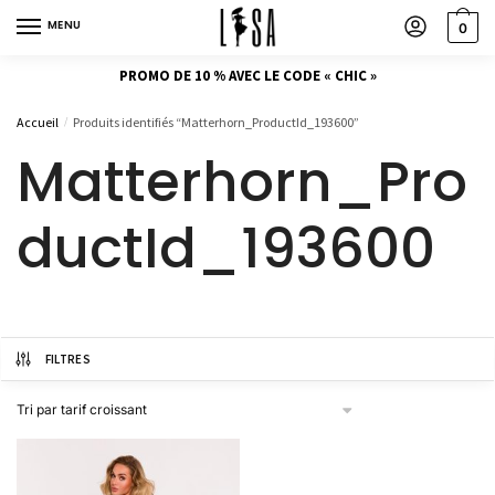
MENU
0
PROMO DE 10 % AVEC LE CODE « CHIC »
Accueil
Produits identifiés “Matterhorn_ProductId_193600”
/
Matterhorn_Pro
ductId_193600
FILTRES