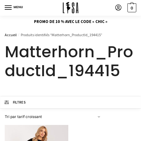
MENU
0
PROMO DE 10 % AVEC LE CODE « CHIC »
Accueil
Produits identifiés “Matterhorn_ProductId_194415”
/
Matterhorn_Pro
ductId_194415
FILTRES