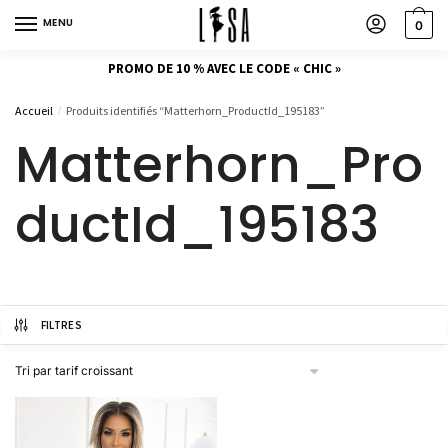
MENU
0
PROMO DE 10 % AVEC LE CODE « CHIC »
Accueil
Produits identifiés “Matterhorn_ProductId_195183”
/
Matterhorn_Pro
ductId_195183
FILTRES