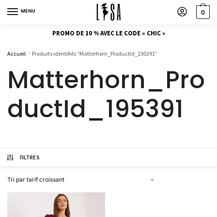
MENU
0
PROMO DE 10 % AVEC LE CODE « CHIC »
Accueil
Produits identifiés “Matterhorn_ProductId_195391”
/
Matterhorn_Pro
ductId_195391
FILTRES