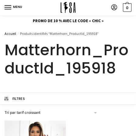
MENU
0
PROMO DE 10 % AVEC LE CODE « CHIC »
Accueil
Produits identifiés “Matterhorn_ProductId_195918”
/
Matterhorn_Pro
ductId_195918
FILTRES