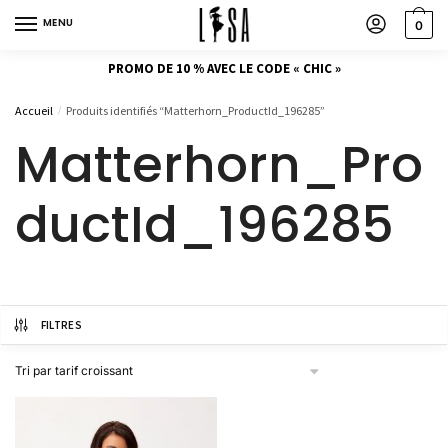
MENU
0
PROMO DE 10 % AVEC LE CODE « CHIC »
Accueil
Produits identifiés “Matterhorn_ProductId_196285”
/
Matterhorn_Pro
ductId_196285
FILTRES