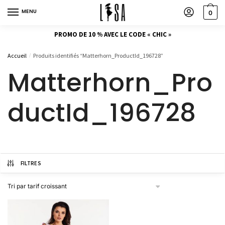
MENU
0
PROMO DE 10 % AVEC LE CODE « CHIC »
Accueil
Produits identifiés “Matterhorn_ProductId_196728”
/
Matterhorn_Pro
ductId_196728
FILTRES