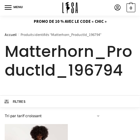
MENU
0
PROMO DE 10 % AVEC LE CODE « CHIC »
Accueil
Produits identifiés “Matterhorn_ProductId_196794”
/
Matterhorn_Pro
ductId_196794
FILTRES