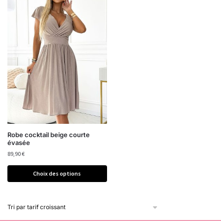
Robe cocktail beige courte
évasée
89,90
€
Choix des options