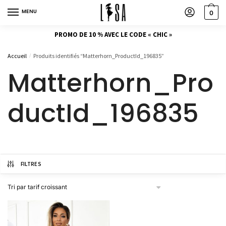
MENU
0
PROMO DE 10 % AVEC LE CODE « CHIC »
Accueil
Produits identifiés “Matterhorn_ProductId_196835”
/
Matterhorn_Pro
ductId_196835
FILTRES