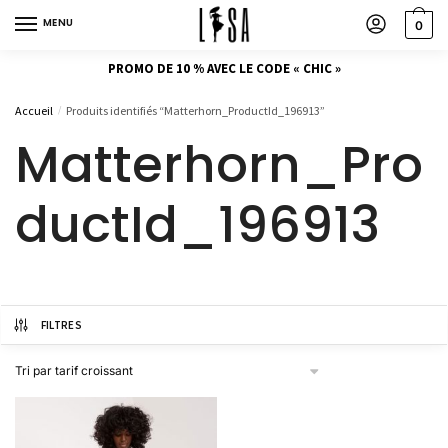
MENU
0
PROMO DE 10 % AVEC LE CODE « CHIC »
Accueil
Produits identifiés “Matterhorn_ProductId_196913”
/
Matterhorn_Pro
ductId_196913
FILTRES