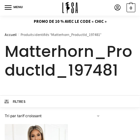
MENU
0
PROMO DE 10 % AVEC LE CODE « CHIC »
Accueil
Produits identifiés “Matterhorn_ProductId_197481”
/
Matterhorn_Pro
ductId_197481
FILTRES