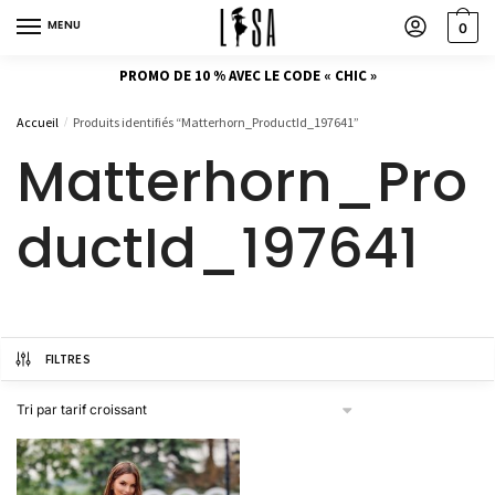
MENU
0
PROMO DE 10 % AVEC LE CODE « CHIC »
Accueil
Produits identifiés “Matterhorn_ProductId_197641”
/
Matterhorn_Pro
ductId_197641
FILTRES