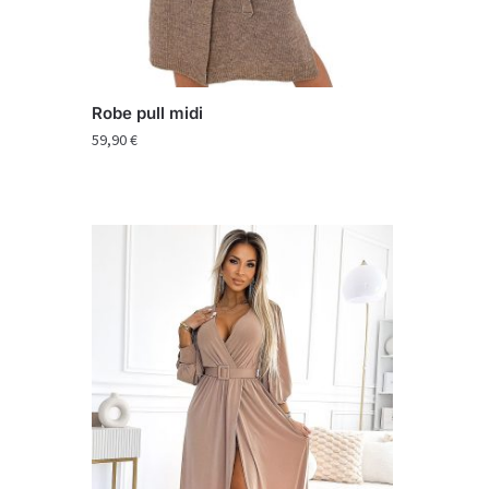
Robe pull midi
59,90
€