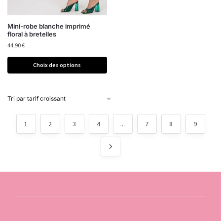
Mini-robe blanche imprimé
floral à bretelles
44,90
€
Choix des options
1
2
3
4
…
7
8
9