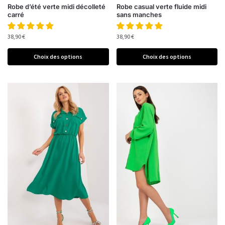
Robe d’été verte midi décolleté
Robe casual verte fluide midi
carré
sans manches
38,90
€
38,90
€
Choix des options
Choix des options