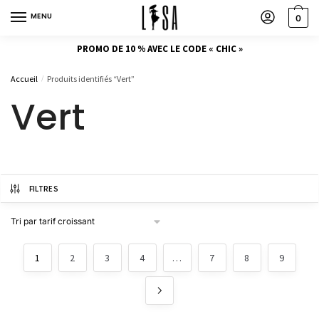
MENU
0
PROMO DE 10 % AVEC LE CODE « CHIC »
Accueil
Produits identifiés “Vert”
/
Vert
FILTRES
1
2
3
4
…
7
8
9