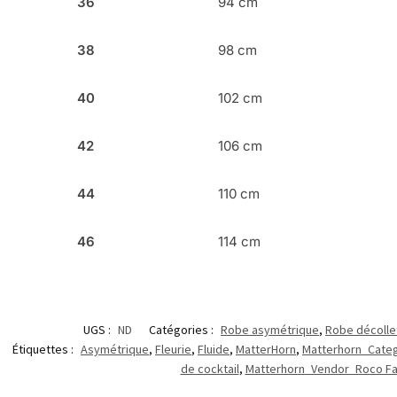
36
94 cm
38
98 cm
40
102 cm
42
106 cm
44
110 cm
46
114 cm
UGS :
ND
Catégories :
Robe asymétrique
,
Robe décolle
Étiquettes :
Asymétrique
,
Fleurie
,
Fluide
,
MatterHorn
,
Matterhorn_Cate
de cocktail
,
Matterhorn_Vendor_Roco Fa