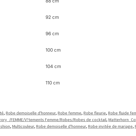
88 cm
92 cm
96 cm
100 cm
104 cm
110 cm
té
,
Robe demoiselle d'honneur
,
Robe femme
,
Robe fleurie
,
Robe fluide f
gory_/FEMME/V?tements Femme/Robes/Robes de cocktail
,
Matterhorn_Col
shion
,
Multicouleur
,
Robe demoiselle d'honneur
,
Robe invitée de mariage
,