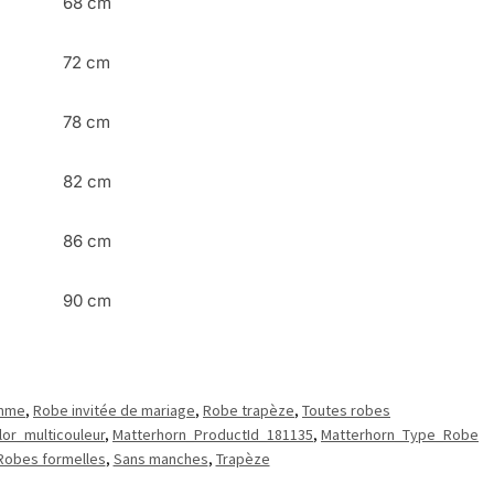
68 cm
72 cm
78 cm
82 cm
86 cm
90 cm
emme
,
Robe invitée de mariage
,
Robe trapèze
,
Toutes robes
or_multicouleur
,
Matterhorn_ProductId_181135
,
Matterhorn_Type_Robe
Robes formelles
,
Sans manches
,
Trapèze