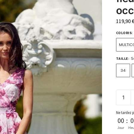
occ
119,90
COLORIS
:
MULTIC
S
TAILLE
:
34
Ne tardez 
00
:
0
Jour
Heu