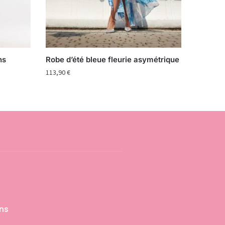
ns
Robe d’été bleue fleurie asymétrique
113,90
€
ons