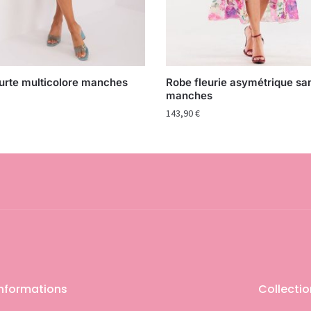
urte multicolore manches
Robe fleurie asymétrique sa
manches
143,90
€
Informations
Collecti