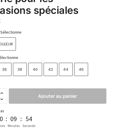
asions spéciales
€
Sélectionne
OULEUR
électionne
36
38
40
42
44
46
Ajouter au panier
pas
0
:
09
:
53
res
Minutes
Seconde