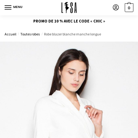
MENU
0
PROMO DE 10 % AVEC LE CODE « CHIC »
Accueil
Toutes robes
Robe blazer blanche manche longue
/
/