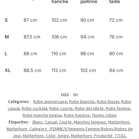
hanche
poitrine
taille
S
87 cm
102 cm
90 cm
72 cm
M
87.5 cm
106 cm
94 cm
76 cm
L
88 cm
110 cm
98 cm
80 cm
XL
88.5 cm
112 cm
102 cm
84 cm
UGS :
ND
Catégories :
Robe anniversaire
,
Robe blanche
,
Robe blazer
,
Robe
casual
,
Robe cocktail
,
Robe courte
,
Robe décolleté
,
Robe femme
,
Robe manche longue
,
Robe trapèze
,
Toutes robes
Étiquettes :
Blanc
,
Casual
,
Courte
,
Manches longues
,
MatterHorn
,
Matterhorn_Category_/FEMME/V?tements Femme/Robes/Robes de
Jour
,
Matterhorn_Color_beige
,
Matterhorn_ProductId_77182
,