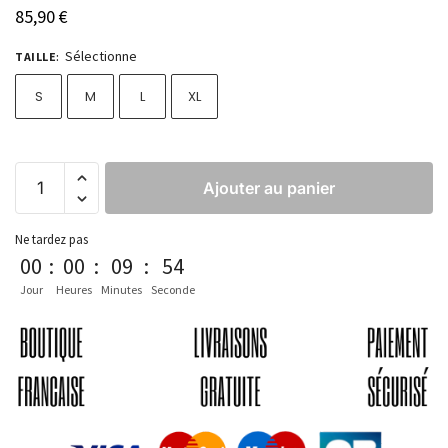
85,90
€
Sélectionne
TAILLE
:
S
M
L
XL
Ajouter au panier
Ne tardez pas
00
:
00
:
09
:
53
Jour
Heures
Minutes
Seconde