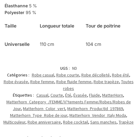
Élasthanne
5 %
Polyester
95 %
Taille
Longueur totale
Tour de poitrine
Universelle
110 cm
104 cm
UGS :
ND
Catégories :
Robe casual
,
Robe courte
,
Robe décolleté
,
Robe été
,
Robe évasée
,
Robe femme
,
Robe fluide femme
,
Robe trapèze
,
Toutes
robes
Étiquettes :
Casual
,
Courte
,
Été
,
Évasée
,
Fluide
,
MatterHorn
,
Matterhorn_Category_/FEMME/V?tements Femme/Robes/Robes de
Jour
,
Matterhorn_Color_vert
,
Matterhorn_ProductId_197869
,
Matterhorn_Type_Robe de jour
,
Matterhorn_Vendor_Italy Moda
,
Multicouleur
,
Robe anniversaire
,
Robe cocktail
,
Sans manches
,
Trapèze