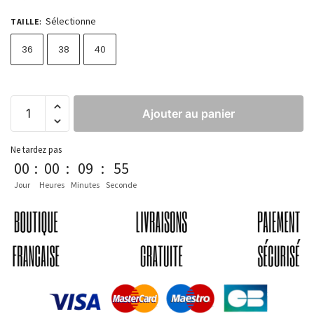
Sélectionne
TAILLE
:
36
38
40
Ajouter au panier
Ne tardez pas
00
:
00
:
09
:
54
Jour
Heures
Minutes
Seconde