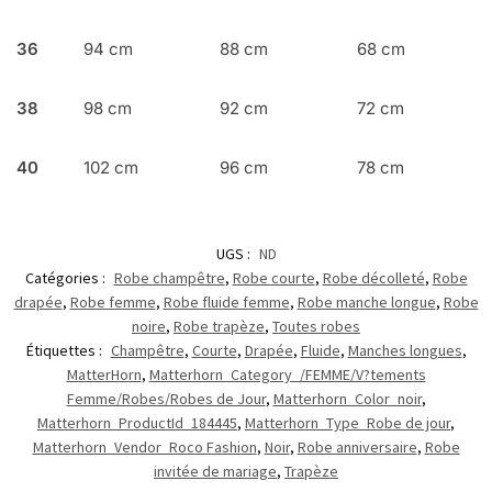
36
94 cm
88 cm
68 cm
38
98 cm
92 cm
72 cm
40
102 cm
96 cm
78 cm
UGS :
ND
Catégories :
Robe champêtre
,
Robe courte
,
Robe décolleté
,
Robe
drapée
,
Robe femme
,
Robe fluide femme
,
Robe manche longue
,
Robe
noire
,
Robe trapèze
,
Toutes robes
Étiquettes :
Champêtre
,
Courte
,
Drapée
,
Fluide
,
Manches longues
,
MatterHorn
,
Matterhorn_Category_/FEMME/V?tements
Femme/Robes/Robes de Jour
,
Matterhorn_Color_noir
,
Matterhorn_ProductId_184445
,
Matterhorn_Type_Robe de jour
,
Matterhorn_Vendor_Roco Fashion
,
Noir
,
Robe anniversaire
,
Robe
invitée de mariage
,
Trapèze