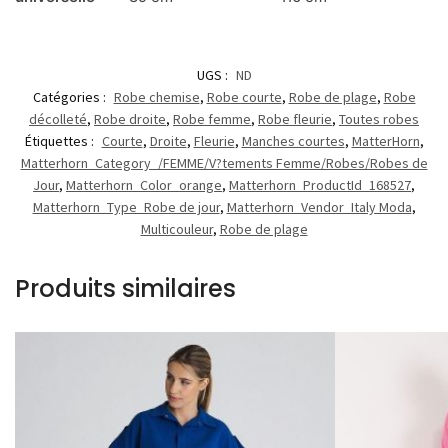
UGS :
ND
Catégories :
Robe chemise
,
Robe courte
,
Robe de plage
,
Robe
décolleté
,
Robe droite
,
Robe femme
,
Robe fleurie
,
Toutes robes
Étiquettes :
Courte
,
Droite
,
Fleurie
,
Manches courtes
,
MatterHorn
,
Matterhorn_Category_/FEMME/V?tements Femme/Robes/Robes de
Jour
,
Matterhorn_Color_orange
,
Matterhorn_ProductId_168527
,
Matterhorn_Type_Robe de jour
,
Matterhorn_Vendor_Italy Moda
,
Multicouleur
,
Robe de plage
Produits similaires