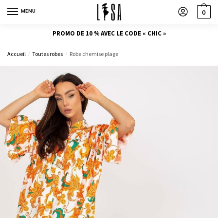
MENU
0
PROMO DE 10 % AVEC LE CODE « CHIC »
Accueil
Toutes robes
Robe chemise plage
/
/