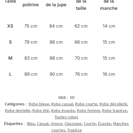
Taille
de la
de la
poitrine
de la jupe
taille
manche
XS
75 cm
84 cm
62 cm
14 cm
S
79 cm
86 cm
66 cm
15 cm
M
83 cm
88 cm
70 cm
15 cm
L
89 cm
90 cm
76 cm
16 cm
UGS :
ND
Catégories :
Robe bleue
,
Robe casual
,
Robe courte
,
Robe décolleté
,
Robe dentelle
,
Robe été
,
Robe évasée
,
Robe femme
,
Robe trapèze
,
Toutes robes
Étiquettes :
Bleu
,
Casual
,
choice
,
Classique
,
Courte
,
Évasée
,
Manches
courtes
,
Trapèze