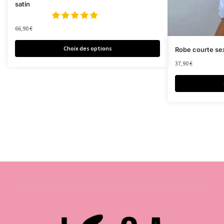
satin
66,90
€
Choix des options
Robe courte sex
37,90
€