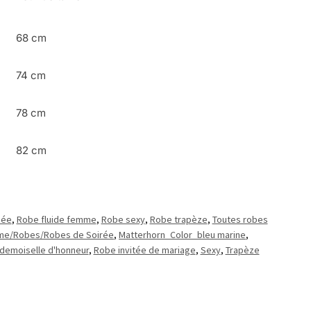
68 cm
74 cm
78 cm
82 cm
sée
,
Robe fluide femme
,
Robe sexy
,
Robe trapèze
,
Toutes robes
me/Robes/Robes de Soirée
,
Matterhorn_Color_bleu marine
,
demoiselle d'honneur
,
Robe invitée de mariage
,
Sexy
,
Trapèze