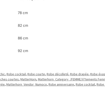
78 cm
82 cm
86 cm
92 cm
chic
,
Robe cocktail
,
Robe courte
,
Robe décolleté
,
Robe drapée
,
Robe éva
ches courtes
,
MatterHorn
,
Matterhorn_Category_/FEMME/V?tements Fem
rée
,
Matterhorn_Vendor_Numoco
,
Robe anniversaire
,
Robe cocktail
,
Robe 