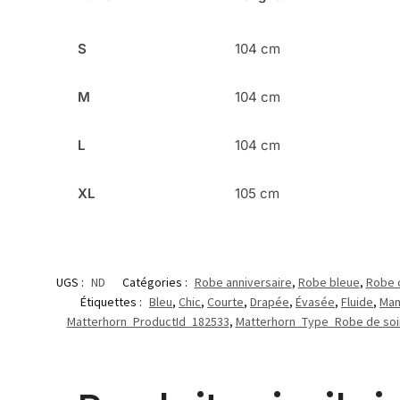
S
104 cm
M
104 cm
L
104 cm
XL
105 cm
UGS :
ND
Catégories :
Robe anniversaire
,
Robe bleue
,
Robe 
Étiquettes :
Bleu
,
Chic
,
Courte
,
Drapée
,
Évasée
,
Fluide
,
Man
Matterhorn_ProductId_182533
,
Matterhorn_Type_Robe de soi