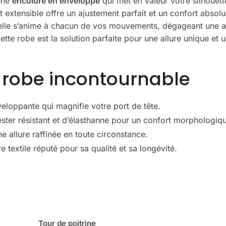
 une
encolure en enveloppe
qui met en valeur votre silhouet
t extensible offre un ajustement parfait et un confort absol
 elle s’anime à chacun de vos mouvements, dégageant une au
tte robe est la solution parfaite pour une allure unique et u
e robe incontournable
loppante qui magnifie votre port de tête.
ter résistant et d’élasthanne pour un confort morphologiq
 allure raffinée en toute circonstance.
 textile réputé pour sa qualité et sa longévité.
Tour de poitrine