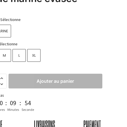
Sélectionne
ARINE
électionne
M
L
XL
Ajouter au panier
pas
0
:
09
:
52
res
Minutes
Seconde