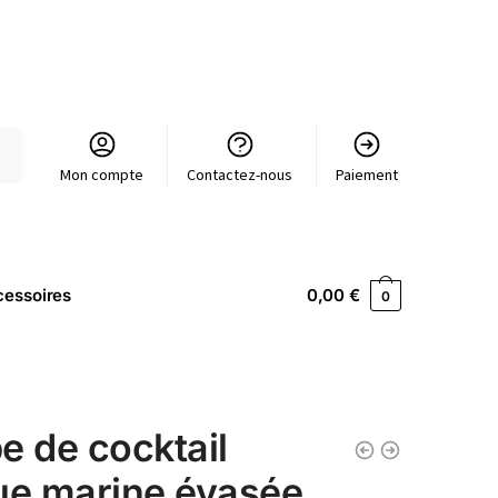
Mon compte
Contactez-nous
Paiement
essoires
0,00
€
0
e de cocktail
ue marine évasée