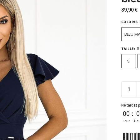
89,90
€
COLORIS
:
BLEU M
S
TAILLE
:
S
Ne tardez 
00
:
0
Jour
Heu