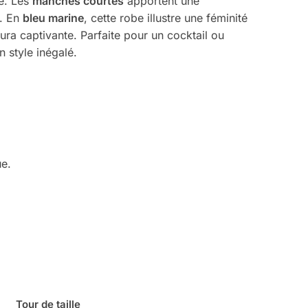
te. Les
manches courtes
apportent une
u. En
bleu marine
, cette robe illustre une féminité
ra captivante. Parfaite pour un cocktail ou
n style inégalé.
ue.
Tour de taille