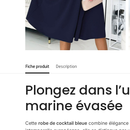
Fiche produit
Description
Plongez dans l’u
marine évasée
Cette
robe de cocktail bleue
combine élégance et