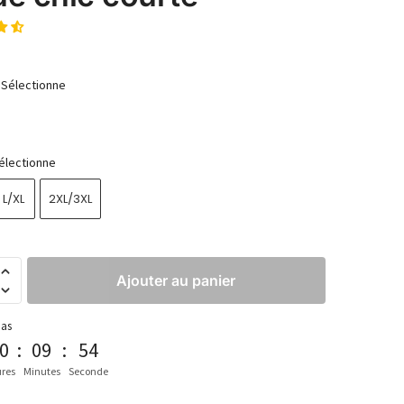
Sélectionne
électionne
L/XL
2XL/3XL
Ajouter au panier
pas
0
:
09
:
53
res
Minutes
Seconde