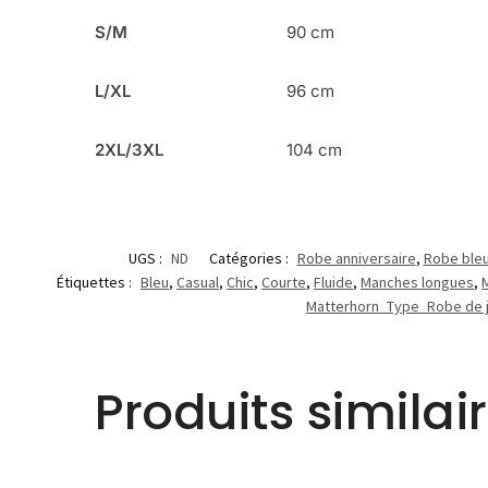
S/M
90 cm
L/XL
96 cm
2XL/3XL
104 cm
UGS :
ND
Catégories :
Robe anniversaire
,
Robe ble
Étiquettes :
Bleu
,
Casual
,
Chic
,
Courte
,
Fluide
,
Manches longues
,
Matterhorn_Type_Robe de j
Produits similai