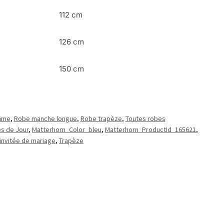
112 cm
126 cm
150 cm
emme
,
Robe manche longue
,
Robe trapèze
,
Toutes robes
s de Jour
,
Matterhorn_Color_bleu
,
Matterhorn_ProductId_165621
,
invitée de mariage
,
Trapèze