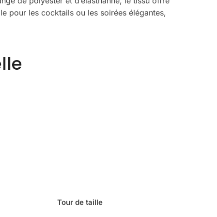
ge de polyester et d’élasthanne, le tissu offre
le pour les cocktails ou les soirées élégantes,
lle
Tour de taille