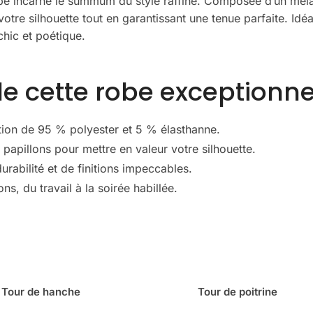
robe incarne le summum du style raffiné. Composée d’un mélan
otre silhouette tout en garantissant une tenue parfaite. Idéa
hic et poétique.
de cette robe exceptionne
tion de 95 % polyester et 5 % élasthanne.
papillons pour mettre en valeur votre silhouette.
rabilité et de finitions impeccables.
ns, du travail à la soirée habillée.
Tour de hanche
Tour de poitrine