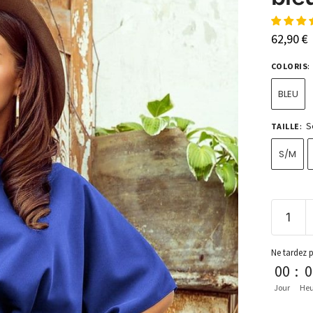
62,90
€
COLORIS
:
BLEU
S
TAILLE
:
S/M
Ne tardez 
00
:
0
Jour
Heu