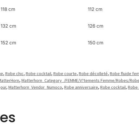
118 cm
112 cm
132 cm
126 cm
152 cm
150 cm
ue
,
Robe chic
,
Robe cocktail
,
Robe courte
,
Robe décolleté
,
Robe fluide f
MatterHorn
,
Matterhorn_Category_/FEMME/V?tements Femme/Robes/Robe
our
,
Matterhorn_Vendor_Numoco
,
Robe anniversaire
,
Robe cocktail
,
Robe 
res