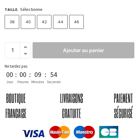
Sélectionne
TAILLE
:
38
40
42
44
46
Ajouter au panier
Ne tardez pas
00
:
00
:
09
:
53
Jour
Heures
Minutes
Seconde