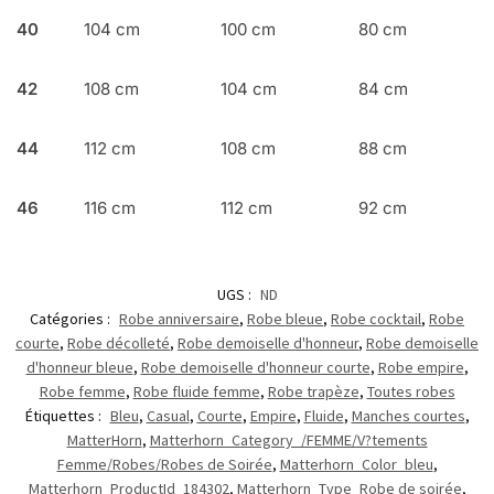
40
104 cm
100 cm
80 cm
42
108 cm
104 cm
84 cm
44
112 cm
108 cm
88 cm
46
116 cm
112 cm
92 cm
UGS :
ND
Catégories :
Robe anniversaire
,
Robe bleue
,
Robe cocktail
,
Robe
courte
,
Robe décolleté
,
Robe demoiselle d'honneur
,
Robe demoiselle
d'honneur bleue
,
Robe demoiselle d'honneur courte
,
Robe empire
,
Robe femme
,
Robe fluide femme
,
Robe trapèze
,
Toutes robes
Étiquettes :
Bleu
,
Casual
,
Courte
,
Empire
,
Fluide
,
Manches courtes
,
MatterHorn
,
Matterhorn_Category_/FEMME/V?tements
Femme/Robes/Robes de Soirée
,
Matterhorn_Color_bleu
,
Matterhorn_ProductId_184302
,
Matterhorn_Type_Robe de soirée
,