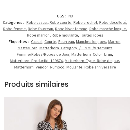
UGS :
ND
Catégories :
Robe casual
,
Robe courte
,
Robe crochet
,
Robe décolleté
,
Robe femme
,
Robe fourreau
,
Robe hiver femme
,
Robe manche longue
,
Robe marron
,
Robe moulante
,
Toutes robes
Étiquettes :
Casual
,
Courte
,
Fourreau
,
Manches longues
,
Marron
,
MatterHorn
,
Matterhorn_Category_/FEMME/V?tements
Femme/Robes/Robes de Jour
,
Matterhorn_Color_brun
,
Matterhorn_ProductId_189674
,
Matterhorn_Type_Robe de jour
,
Matterhorn_Vendor_Numoco
,
Moulante
,
Robe anniversaire
Produits similaires