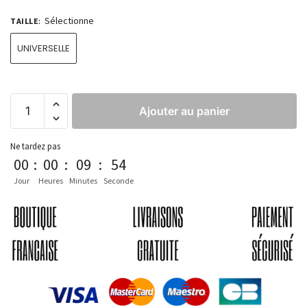
Sélectionne
TAILLE
:
UNIVERSELLE
Ajouter au panier
Ne tardez pas
00
:
00
:
09
:
54
Jour
Heures
Minutes
Seconde