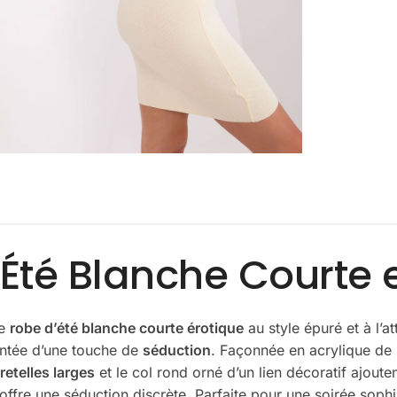
Été Blanche Courte e
re
robe d’été blanche courte érotique
au style épuré et à l’a
entée d’une touche de
séduction
. Façonnée en acrylique de
retelles larges
et le col rond orné d’un lien décoratif ajoute
offre une séduction discrète. Parfaite pour une soirée sop