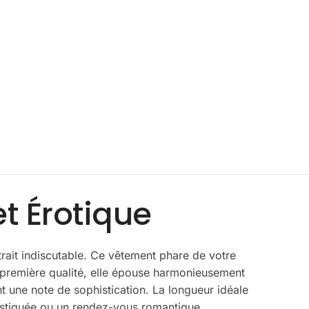
t Érotique
ttrait indiscutable. Ce vêtement phare de votre
 première qualité, elle épouse harmonieusement
nt une note de sophistication. La longueur idéale
histiquée ou un rendez-vous romantique,