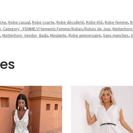
nche
,
Robe casual
,
Robe courte
,
Robe décolleté
,
Robe été
,
Robe femme
,
R
n_Category_/FEMME/V?tements Femme/Robes/Robes de Jour
,
Matterhorn
r
,
Matterhorn_Vendor_Badu
,
Moulante
,
Robe anniversaire
,
Sans manches
,
S
res