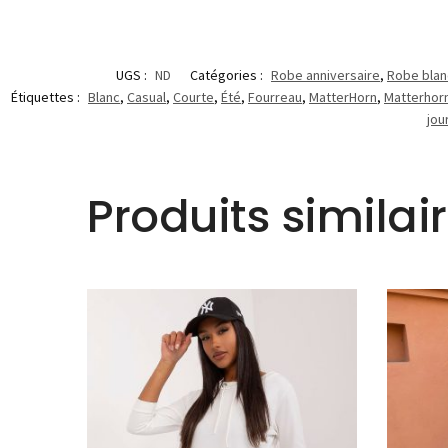
UGS :
ND
Catégories :
Robe anniversaire
,
Robe bla
Étiquettes :
Blanc
,
Casual
,
Courte
,
Été
,
Fourreau
,
MatterHorn
,
Matterhor
jou
Produits similai