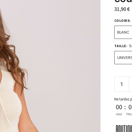
31,90
€
COLORIS
:
BLANC
S
TAILLE
:
UNIVERS
Ne tardez 
00
:
0
Jour
Heu