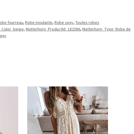
obe fourreau
,
Robe moulante
,
Robe sexy
,
Toutes robes
_Color_beige
,
Matterhorn_ProductId_182586
,
Matterhorn_Type_Robe de
exy