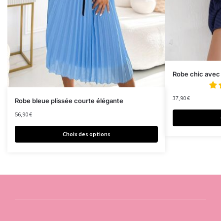
Robe chic avec 
37,90
€
Robe bleue plissée courte élégante
56,90
€
Choix des options