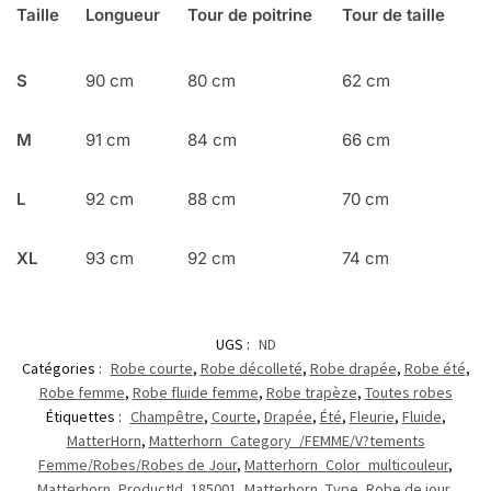
Taille
Longueur
Tour de poitrine
Tour de taille
S
90 cm
80 cm
62 cm
M
91 cm
84 cm
66 cm
L
92 cm
88 cm
70 cm
XL
93 cm
92 cm
74 cm
UGS :
ND
Catégories :
Robe courte
,
Robe décolleté
,
Robe drapée
,
Robe été
,
Robe femme
,
Robe fluide femme
,
Robe trapèze
,
Toutes robes
Étiquettes :
Champêtre
,
Courte
,
Drapée
,
Été
,
Fleurie
,
Fluide
,
MatterHorn
,
Matterhorn_Category_/FEMME/V?tements
Femme/Robes/Robes de Jour
,
Matterhorn_Color_multicouleur
,
Matterhorn_ProductId_185001
,
Matterhorn_Type_Robe de jour
,