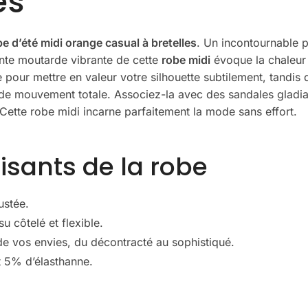
es
be d’été midi orange casual à bretelles
. Un incontournable 
einte moutarde vibrante de cette
robe midi
évoque la chaleur e
pour mettre en valeur votre silhouette subtilement, tandis q
té de mouvement totale. Associez-la avec des sandales glad
Cette robe midi incarne parfaitement la mode sans effort.
sants de la robe
ustée.
u côtelé et flexible.
 de vos envies, du décontracté au sophistiqué.
t 5% d’élasthanne.