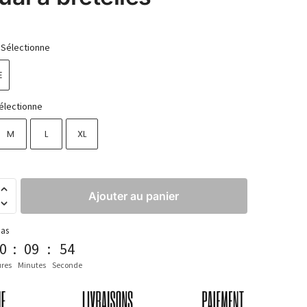
Sélectionne
E
électionne
M
L
XL
Ajouter au panier
pas
0
:
09
:
52
res
Minutes
Seconde