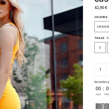
42,90
€
COLORIS
:
ORANG
S
TAILLE
:
S
Ne tardez 
00
:
0
Jour
Heu