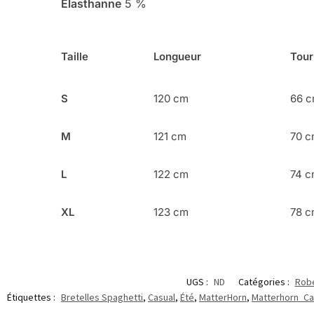
Élasthanne
5 %
Taille
Longueur
Tour
S
120 cm
66 
M
121 cm
70 
L
122 cm
74 
XL
123 cm
78 
UGS :
ND
Catégories :
Robe
Étiquettes :
Bretelles Spaghetti
,
Casual
,
Été
,
MatterHorn
,
Matterhorn_C