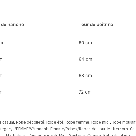
 de hanche
Tour de poitrine
cm
60 cm
cm
64 cm
cm
68 cm
cm
72 cm
 casual
,
Robe décolleté
,
Robe été
,
Robe femme
,
Robe midi
,
Robe moulan
ategory_/FEMME/V?tements Femme/Robes/Robes de Jour
,
Matterhorn_Col
Matterhorn_Vendor_Fasardi
,
Midi
,
Moulante
,
Orange
,
Robe de plage