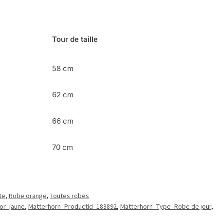
Tour de taille
58 cm
62 cm
66 cm
70 cm
te
,
Robe orange
,
Toutes robes
or_jaune
,
Matterhorn_ProductId_183892
,
Matterhorn_Type_Robe de jour
,