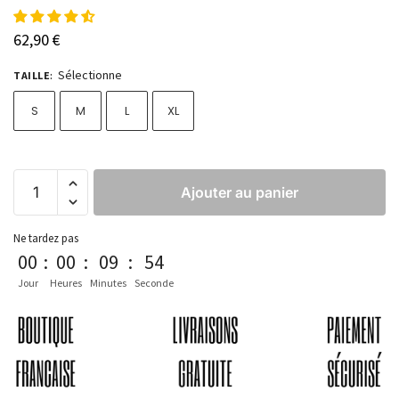
62,90
€
Sélectionne
TAILLE
:
S
M
L
XL
Ajouter au panier
Ne tardez pas
00
:
00
:
09
:
54
Jour
Heures
Minutes
Seconde