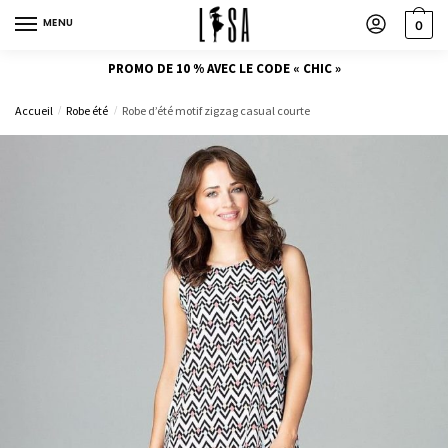
MENU
0
PROMO DE 10 % AVEC LE CODE « CHIC »
Accueil
Robe été
Robe d’été motif zigzag casual courte
/
/