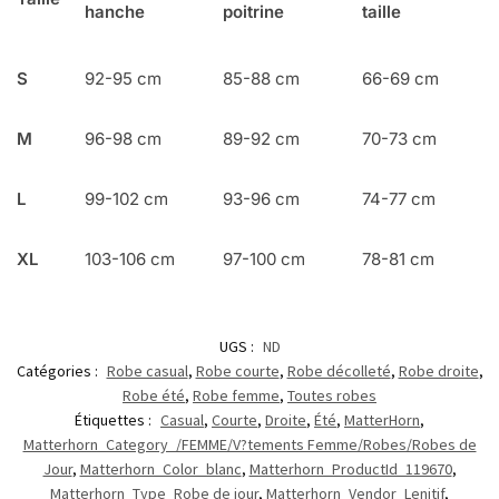
hanche
poitrine
taille
S
92-95 cm
85-88 cm
66-69 cm
M
96-98 cm
89-92 cm
70-73 cm
L
99-102 cm
93-96 cm
74-77 cm
XL
103-106 cm
97-100 cm
78-81 cm
UGS :
ND
Catégories :
Robe casual
,
Robe courte
,
Robe décolleté
,
Robe droite
,
Robe été
,
Robe femme
,
Toutes robes
Étiquettes :
Casual
,
Courte
,
Droite
,
Été
,
MatterHorn
,
Matterhorn_Category_/FEMME/V?tements Femme/Robes/Robes de
Jour
,
Matterhorn_Color_blanc
,
Matterhorn_ProductId_119670
,
Matterhorn_Type_Robe de jour
,
Matterhorn_Vendor_Lenitif
,