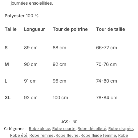
journées ensoleillées.
Polyester
100 %
Taille
Longueur
Tour de poitrine
Tour de taille
S
89 cm
88 cm
66-72 cm
M
90 cm
92 cm
70-76 cm
L
91 cm
96 cm
74-80 cm
XL
92 cm
100 cm
78-84 cm
UGS :
ND
Catégories :
Robe bleue
,
Robe courte
,
Robe décolleté
,
Robe drapée
,
Robe été
,
Robe femme
,
Robe fleurie
,
Robe fluide femme
,
Robe