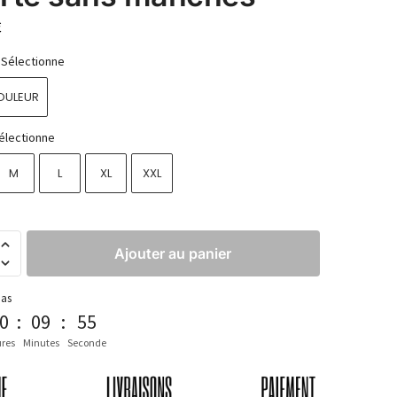
€
Sélectionne
OULEUR
électionne
M
L
XL
XXL
Ajouter au panier
pas
0
:
09
:
52
res
Minutes
Seconde