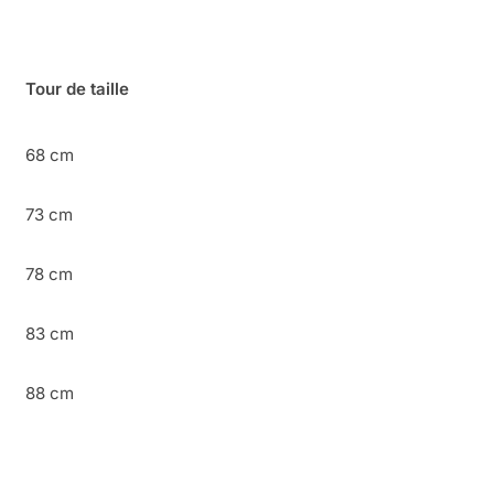
Tour de taille
68 cm
73 cm
78 cm
83 cm
88 cm