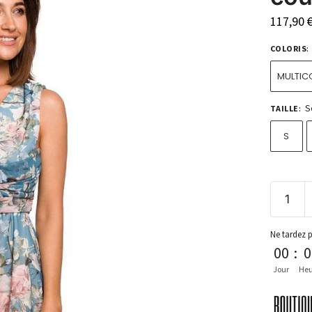
117,90
COLORIS
:
MULTIC
S
TAILLE
:
S
Ne tardez 
00
:
0
Jour
Heu