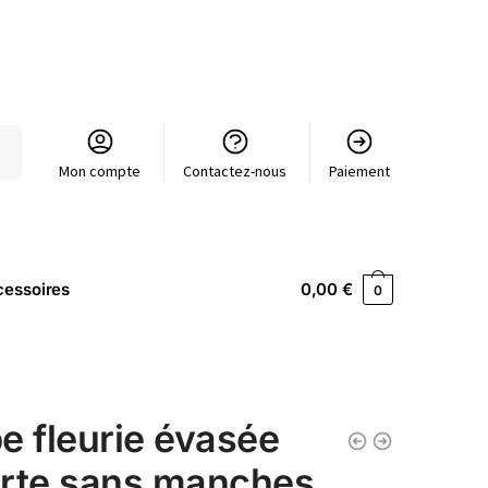
Mon compte
Contactez-nous
Paiement
essoires
0,00
€
0
e fleurie évasée
rte sans manches