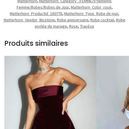
MatterHorn
,
Matterhorn_Category_/FEMME/V?tements
Femme/Robes/Robes de Jour
,
Matterhorn_Color_rosé
,
Matterhorn_ProductId_180778
,
Matterhorn_Type_Robe de jour
,
Matterhorn_Vendor_Bicotone
,
Robe anniversaire
,
Robe cocktail
,
Robe
invitée de mariage
,
Rose
,
Trapèze
Produits similaires