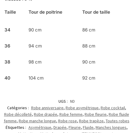
Taille
Tour de poitrine
Tour de taille
34
90 cm
86 cm
36
94 cm
88 cm
38
98 cm
90 cm
40
104 cm
92 cm
UGS :
ND
Catégories :
Robe anniversaire
,
Robe asymétrique
,
Robe cocktail
,
Robe décolleté
,
Robe drapée
,
Robe femme
,
Robe fleurie
,
Robe fluide
femme
,
Robe manche longue
,
Robe rose
,
Robe trapèze
,
Toutes robes
Étiquettes :
Asymétrique
,
Drapée
,
Fleurie
,
Fluide
,
Manches longues
,