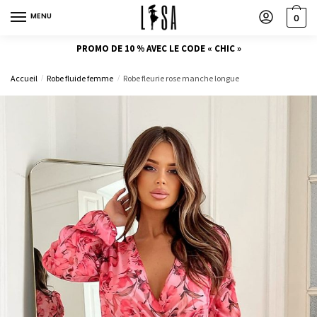
MENU
0
PROMO DE 10 % AVEC LE CODE « CHIC »
Accueil
Robe fluide femme
Robe fleurie rose manche longue
/
/