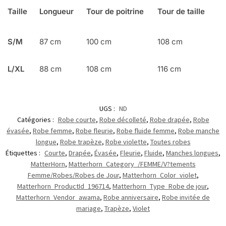
Taille
Longueur
Tour de poitrine
Tour de taille
S/M
87 cm
100 cm
108 cm
L/XL
88 cm
108 cm
116 cm
UGS :
ND
Catégories :
Robe courte
,
Robe décolleté
,
Robe drapée
,
Robe
évasée
,
Robe femme
,
Robe fleurie
,
Robe fluide femme
,
Robe manche
longue
,
Robe trapèze
,
Robe violette
,
Toutes robes
Étiquettes :
Courte
,
Drapée
,
Évasée
,
Fleurie
,
Fluide
,
Manches longues
,
MatterHorn
,
Matterhorn_Category_/FEMME/V?tements
Femme/Robes/Robes de Jour
,
Matterhorn_Color_violet
,
Matterhorn_ProductId_196714
,
Matterhorn_Type_Robe de jour
,
Matterhorn_Vendor_awama
,
Robe anniversaire
,
Robe invitée de
mariage
,
Trapèze
,
Violet