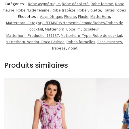
Catégories :
Robe asymétrique
,
Robe décolleté
,
Robe femme
,
Robe
fleurie
,
Robe fluide femme
,
Robe trapèze
,
Robe violette
,
Toutes robes
Étiquettes :
Asymétrique
,
Fleurie
,
Fluide
,
MatterHorn
,
Matterhorn_Category_/FEMME/V?tements Femme/Robes/Robes de
cocktail
,
Matterhorn_Color_multicouleur
,
Matterhorn_ProductId_181137
,
Matterhorn_Type_Robe de cocktail
,
Matterhorn_Vendor_Roco Fashion
,
Robes formelles
,
Sans manches
,
Trapèze
,
Violet
Produits similaires