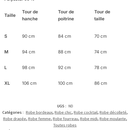
Tour de
Tour de
Tour de
Taille
hanche
poitrine
taille
S
90 cm
84 cm
70 cm
M
94 cm
88 cm
74 cm
L
98 cm
92 cm
78 cm
XL
106 cm
100 cm
86 cm
UGS :
ND
Catégories :
Robe bordeaux
,
Robe chic
,
Robe cocktail
,
Robe décolleté
,
Robe drapée
,
Robe femme
,
Robe fourreau
,
Robe midi
,
Robe moulante
,
Toutes robes