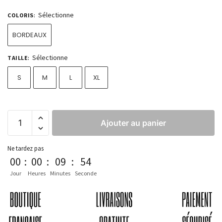
Sélectionne
COLORIS
:
BORDEAUX
Sélectionne
TAILLE
:
S
M
L
XL
Ajouter au panier
Ne tardez pas
00
:
00
:
09
:
53
Jour
Heures
Minutes
Seconde