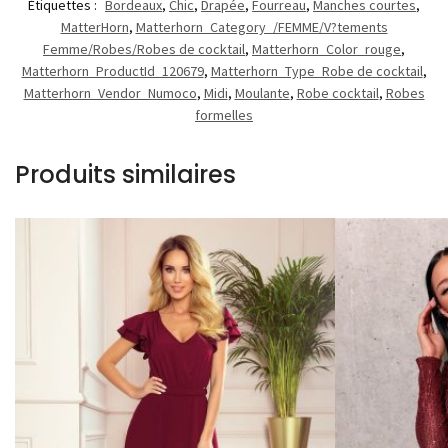
Étiquettes :
Bordeaux
,
Chic
,
Drapée
,
Fourreau
,
Manches courtes
,
MatterHorn
,
Matterhorn_Category_/FEMME/V?tements
Femme/Robes/Robes de cocktail
,
Matterhorn_Color_rouge
,
Matterhorn_ProductId_120679
,
Matterhorn_Type_Robe de cocktail
,
Matterhorn_Vendor_Numoco
,
Midi
,
Moulante
,
Robe cocktail
,
Robes
formelles
Produits similaires