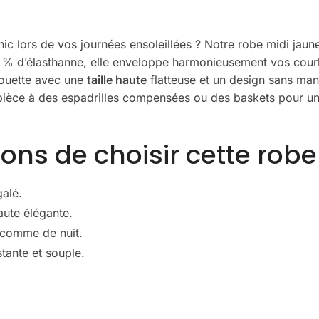
hic lors de vos journées ensoleillées ? Notre robe midi jaun
% d’élasthanne, elle enveloppe harmonieusement vos courbe
houette avec une
taille haute
flatteuse et un design sans man
te pièce à des espadrilles compensées ou des baskets pour 
sons de choisir cette rob
galé.
aute élégante.
 comme de nuit.
stante et souple.