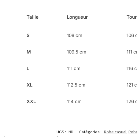
Taille
Longueur
Tour
S
108 cm
106 
M
109.5 cm
111 
L
111 cm
116 
XL
112.5 cm
121 
XXL
114 cm
126 
UGS :
ND
Catégories :
Robe casual
,
Robe