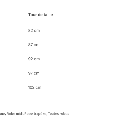
Tour de taille
82 cm
87 cm
92 cm
97 cm
102 cm
une
,
Robe midi
,
Robe trapèze
,
Toutes robes