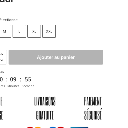
électionne
M
L
XL
XXL
Ajouter au panier
pas
0
:
09
:
53
res
Minutes
Seconde