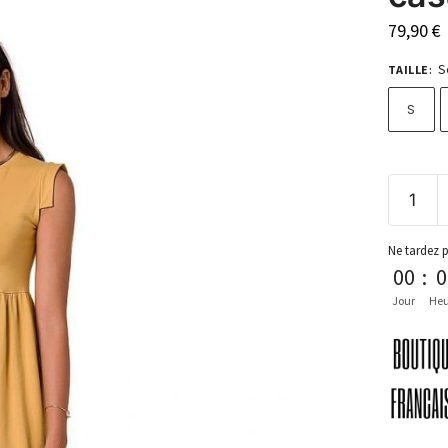
79,90
€
S
TAILLE
:
S
Ne tardez 
00
:
0
Jour
Heu