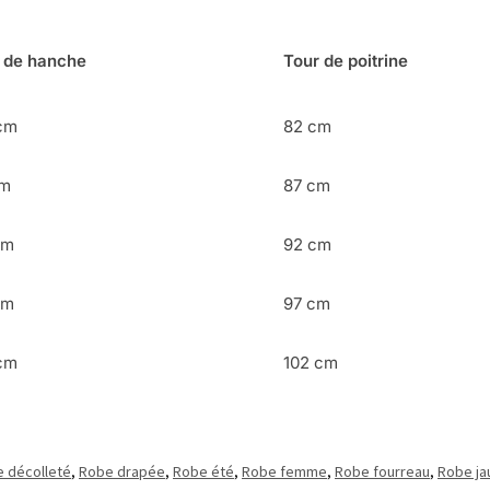
 de hanche
Tour de poitrine
cm
82 cm
cm
87 cm
cm
92 cm
cm
97 cm
cm
102 cm
 décolleté
,
Robe drapée
,
Robe été
,
Robe femme
,
Robe fourreau
,
Robe ja