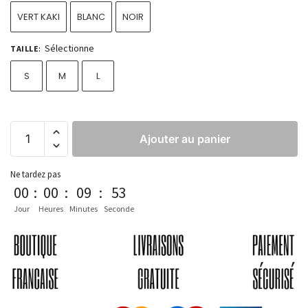
VERT KAKI
BLANC
NOIR
Sélectionne
TAILLE
:
S
M
L
Ajouter au panier
Ne tardez pas
00
:
00
:
09
:
53
Jour
Heures
Minutes
Seconde