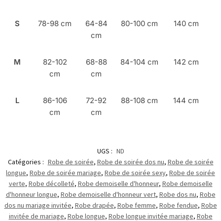
S
78-98 cm
64-84
80-100 cm
140 cm
cm
M
82-102
68-88
84-104 cm
142 cm
cm
cm
L
86-106
72-92
88-108 cm
144 cm
cm
cm
UGS :
ND
Catégories :
Robe de soirée
,
Robe de soirée dos nu
,
Robe de soirée
longue
,
Robe de soirée mariage
,
Robe de soirée sexy
,
Robe de soirée
verte
,
Robe décolleté
,
Robe demoiselle d'honneur
,
Robe demoiselle
d'honneur longue
,
Robe demoiselle d'honneur vert
,
Robe dos nu
,
Robe
dos nu mariage invitée
,
Robe drapée
,
Robe femme
,
Robe fendue
,
Robe
invitée de mariage
,
Robe longue
,
Robe longue invitée mariage
,
Robe