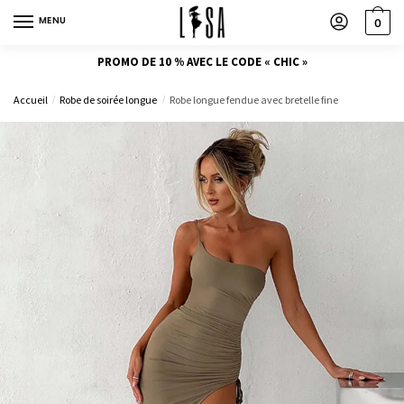
MENU
0
PROMO DE 10 % AVEC LE CODE « CHIC »
Accueil
Robe de soirée longue
Robe longue fendue avec bretelle fine
/
/