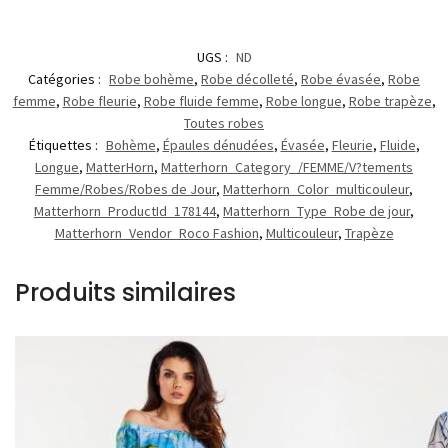
UGS :
ND
Catégories :
Robe bohème
,
Robe décolleté
,
Robe évasée
,
Robe
femme
,
Robe fleurie
,
Robe fluide femme
,
Robe longue
,
Robe trapèze
,
Toutes robes
Étiquettes :
Bohème
,
Épaules dénudées
,
Évasée
,
Fleurie
,
Fluide
,
Longue
,
MatterHorn
,
Matterhorn_Category_/FEMME/V?tements
Femme/Robes/Robes de Jour
,
Matterhorn_Color_multicouleur
,
Matterhorn_ProductId_178144
,
Matterhorn_Type_Robe de jour
,
Matterhorn_Vendor_Roco Fashion
,
Multicouleur
,
Trapèze
Produits similaires