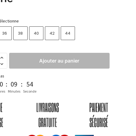
électionne
36
38
40
42
44
Ajouter au panier
pas
0
:
09
:
53
res
Minutes
Seconde