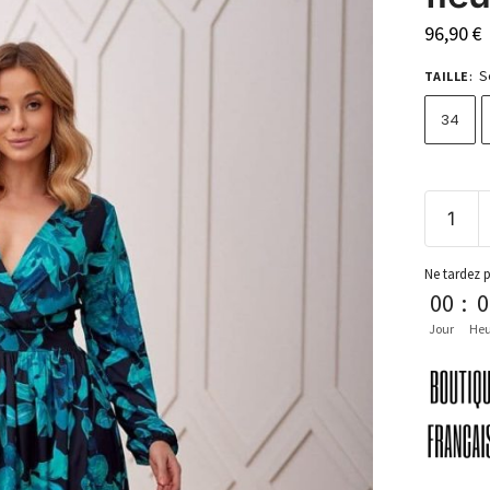
96,90
€
S
TAILLE
:
34
Ne tardez 
00
:
0
Jour
Heu