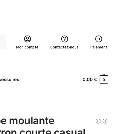
Mon compte
Contactez-nous
Paiement
essoires
0,00
€
0
e moulante
ron courte casual