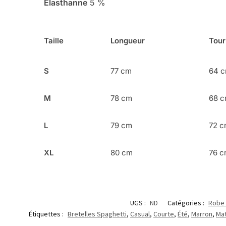
Élasthanne
5 %
Taille
Longueur
Tour
S
77 cm
64 
M
78 cm
68 
L
79 cm
72 
XL
80 cm
76 
UGS :
ND
Catégories :
Robe 
Étiquettes :
Bretelles Spaghetti
,
Casual
,
Courte
,
Été
,
Marron
,
Ma