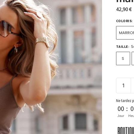
42,90
€
COLORIS
:
MARRO
S
TAILLE
:
S
Ne tardez 
00
:
0
Jour
Heu