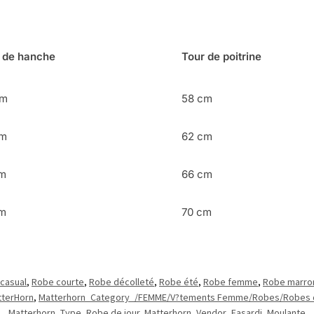
 de hanche
Tour de poitrine
cm
58 cm
cm
62 cm
cm
66 cm
cm
70 cm
casual
,
Robe courte
,
Robe décolleté
,
Robe été
,
Robe femme
,
Robe marro
tterHorn
,
Matterhorn_Category_/FEMME/V?tements Femme/Robes/Robes 
Matterhorn_Type_Robe de jour
,
Matterhorn_Vendor_Fasardi
,
Moulante