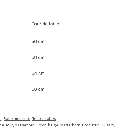
Tour de taille
56 cm
60 cm
64 cm
68 cm
n
,
Robe moulante
,
Toutes robes
de Jour
,
Matterhorn_Color_beige
,
Matterhorn_ProductId_183879
,