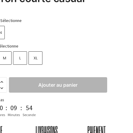
Sélectionne
N
électionne
M
L
XL
Ajouter au panier
pas
0
:
09
:
53
res
Minutes
Seconde